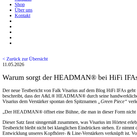
Shop
Über uns
Kontakt
< Zurück zur Übersicht
11.05.2026
Warum sorgt der HEADMAN® bei HiFi IFAs 
Der neue Testbericht von Falk Visarius auf dem Blog HiFi IFAs geht
beschreibt, dass der A&L® HEADMAN® durch seine handwerkliche Ferti
Visarius dem Verstärker spontan den Spitznamen
„Green Piece“
verle
„Der HEADMAN® öffnet eine Bühne, die man in dieser Form nicht e
Dieser Satz fasst sinngemäß zusammen, was Visarius im Hörtest erleb
Testbericht bleibt nicht bei klanglichen Eindrücken stehen. Er ni
Entwicklung unseres Kopfhörer- & Line-Verstärkers verknüpft ist. Von