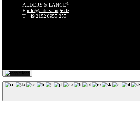
®
ALDERS & LANGE
E
info@alders-lange.de
T
+49 2152 8955-255