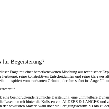
für Begeisterung?
 dieser Frage mit einer bemerkenswerten Mischung aus technischer Exp
gung, seine konstruktiven Entscheidungen und seine klare gestalteri
iht – inspiriert vom markanten Grünton, der ihm sofort ins Auge fällt un
rwartet.“
t: eine beeindruckende räumliche Darstellung, eine unmittelbare Dynami
mmt die Lesenden mit hinter die Kulissen von ALDERS & LANGE® und ze
 der bewussten Materialwahl über die Fertigungsschritte bis hin zu den