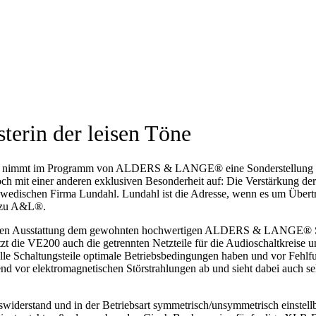
in der leisen Töne
immt im Programm von ALDERS & LANGE® eine Sonderstellung ein. Si
ch mit einer anderen exklusiven Besonderheit auf: Die Verstärkung d
hwedischen Firma Lundahl. Lundahl ist die Adresse, wenn es um Übert
d zu A&L®.
en Ausstattung dem gewohnten hochwertigen ALDERS & LANGE® Standa
itzt die VE200 auch die getrennten Netzteile für die Audioschaltkreis
alle Schaltungsteile optimale Betriebsbedingungen haben und vor Fehlf
end vor elektromagnetischen Störstrahlungen ab und sieht dabei auch seh
derstand und in der Betriebsart symmetrisch/unsymmetrisch einstellbar