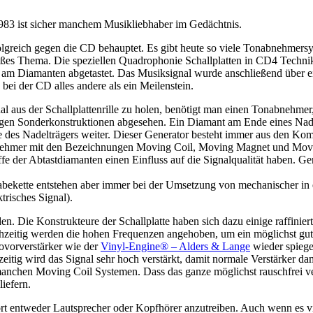
983 ist sicher manchem Musikliebhaber im Gedächtnis.
rfolgreich gegen die CD behauptet. Es gibt heute so viele Tonabnehmers
roßes Thema. Die speziellen Quadrophonie Schallplatten in CD4 Techn
m Diamanten abgetastet. Das Musiksignal wurde anschließend über ein
ei der CD alles andere als ein Meilenstein.
 aus der Schallplattenrille zu holen, benötigt man einen Tonabnehmer
igen Sonderkonstruktionen abgesehen. Ein Diamant am Ende eines Nadel
de des Nadelträgers weiter. Dieser Generator besteht immer aus den 
bnehmer mit den Bezeichnungen Moving Coil, Moving Magnet und Movin
iffe der Abtastdiamanten einen Einfluss auf die Signalqualität haben. 
rgabekette entstehen aber immer bei der Umsetzung von mechanischer in
trisches Signal).
en. Die Konstrukteure der Schallplatte haben sich dazu einige raffinier
hzeitig werden die hohen Frequenzen angehoben, um ein möglichst gutes
ovorverstärker wie der
Vinyl-Engine® – Alders & Lange
wieder spiege
ig wird das Signal sehr hoch verstärkt, damit normale Verstärker da
nchen Moving Coil Systemen. Dass das ganze möglichst rauschfrei verst
liefern.
rt entweder Lautsprecher oder Kopfhörer anzutreiben. Auch wenn es viele