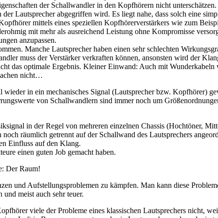
genschaften der Schallwandler in den Kopfhörern nicht unterschätzen. Z
er Lautsprecher abgegriffen wird. Es liegt nahe, dass solch eine simpl
n Kopfhörer mittels eines speziellen Kopfhörerverstärkers wie zum Beis
niederohmig mit mehr als ausreichend Leistung ohne Kompromisse ve
rungen anzupassen.
mmen. Manche Lautsprecher haben einen sehr schlechten Wirkungsgrad, 
wandler muss der Verstärker verkraften können, ansonsten wird der Klang 
nicht das optimale Ergebnis. Kleiner Einwand: Auch mit Wunderkabeln 
Sachen nicht…
l wieder in ein mechanisches Signal (Lautsprecher bzw. Kopfhörer) gewa
zerrungswerte von Schallwandlern sind immer noch um Größenordnungen
ksignal in der Regel von mehreren einzelnen Chassis (Hochtöner, Mittelt
 noch räumlich getrennt auf der Schallwand des Lautsprechers angeor
n Einfluss auf den Klang.
ukteure einen guten Job gemacht haben.
be: Der Raum!
en und Aufstellungsproblemen zu kämpfen. Man kann diese Probleme in 
und meist auch sehr teuer.
Kopfhörer viele der Probleme eines klassischen Lautsprechers nicht, we