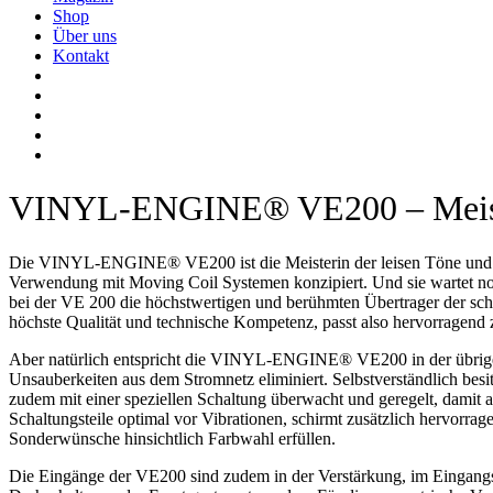
Shop
Über uns
Kontakt
VINYL-ENGINE® VE200 – Meister
Die VINYL-ENGINE® VE200 ist die Meisterin der leisen Töne und n
Verwendung mit Moving Coil Systemen konzipiert. Und sie wartet no
bei der VE 200 die höchstwertigen und berühmten Übertrager der sc
höchste Qualität und technische Kompetenz, passt also hervorragen
Aber natürlich entspricht die VINYL-ENGINE® VE200 in der übrig
Unsauberkeiten aus dem Stromnetz eliminiert. Selbstverständlich bes
zudem mit einer speziellen Schaltung überwacht und geregelt, damit 
Schaltungsteile optimal vor Vibrationen, schirmt zusätzlich hervorrag
Sonderwünsche hinsichtlich Farbwahl erfüllen.
Die Eingänge der VE200 sind zudem in der Verstärkung, im Eingangswi