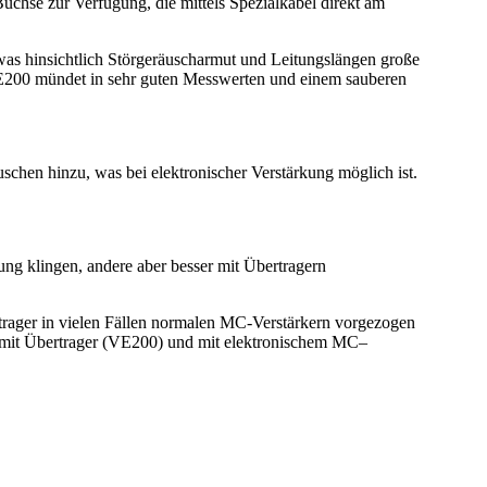
chse zur Verfügung, die mittels Spezialkabel direkt am
 was hinsichtlich Störgeräuscharmut und Leitungslängen große
 VE200 mündet in sehr guten Messwerten und einem sauberen
schen hinzu, was bei elektronischer Verstärkung möglich ist.
ung klingen, andere aber besser mit Übertragern
rager in vielen Fällen normalen MC-Verstärkern vorgezogen
 mit Übertrager (VE200) und mit elektronischem MC–