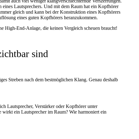
 damit auch viel weniger klangverschlechternde Verszerrungen.
n eines Lautsprechers. Und mit dem Raum hat ein Kopfhörer
h immer gleich und kann bei der Konstruktion eines Kopfhörers
d Auflösung eines guten Kopfhörers heranzukommen.
igh-End-Anlage, die keinen Vergleich scheuen braucht!
ichtbar sind
ndiges Streben nach dem bestmöglichen Klang. Genau deshalb
sich Lautsprecher, Verstärker oder Kopfhörer unter
ie wirkt ein Lautsprecher im Raum? Wie harmoniert ein