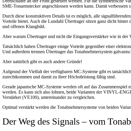
Drehschalter an der Front gesteuert werden. Für die symmetrische V
SME-Tonarmstecker angeschlossen werden kann. Damit verbessern si
Durch diese konstruktiven Details ist es möglich, alle signalführend
Vorteile bietet. Auch die Lundahl Übertrager sitzen ganz dicht hin
und offenen Klangbild.
Aber warum Übertrager und nicht die Eingangsverstärker wie in
Tatsächlich haben Übertrager einige Vorteile gegenüber einer elektr
Und außerdem trennen Übertrager das Tonabnehmersystem galvanisch
Aber natürlich gibt es auch andere Gründe!
Aufgrund der Vielfalt der verfügbaren MC-Systeme gibt es tatsächlich
zurechtkommen und damit zu ihrer Höchstleistung fähig sind.
Gerade japanische MC-Systeme werden oft auf das Zusammenspiel mit
werden. Es kann sich also lohnen, beide Varianten der VINYL-EN
Verstärker (VE100), untereinander zu vergleichen.
Optimal verstärkt werden die Tonabnehmersysteme von beiden Variant
Der Weg des Signals – vom Tona