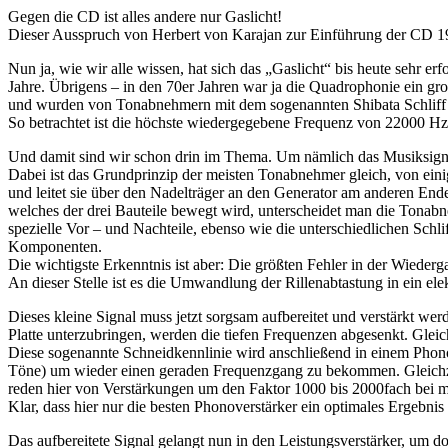
Gegen die CD ist alles andere nur Gaslicht!
Dieser Ausspruch von Herbert von Karajan zur Einführung der CD 1
Nun ja, wie wir alle wissen, hat sich das „Gaslicht“ bis heute sehr e
Jahre. Übrigens – in den 70er Jahren war ja die Quadrophonie ein g
und wurden von Tonabnehmern mit dem sogenannten Shibata Schliff a
So betrachtet ist die höchste wiedergegebene Frequenz von 22000 Hz b
Und damit sind wir schon drin im Thema. Um nämlich das Musiksignal
Dabei ist das Grundprinzip der meisten Tonabnehmer gleich, von ein
und leitet sie über den Nadelträger an den Generator am anderen En
welches der drei Bauteile bewegt wird, unterscheidet man die Tona
spezielle Vor – und Nachteile, ebenso wie die unterschiedlichen Schl
Komponenten.
Die wichtigste Erkenntnis ist aber: Die größten Fehler in der Wiede
An dieser Stelle ist es die Umwandlung der Rillenabtastung in ein elek
Dieses kleine Signal muss jetzt sorgsam aufbereitet und verstärkt werd
Platte unterzubringen, werden die tiefen Frequenzen abgesenkt. Gleic
Diese sogenannte Schneidkennlinie wird anschließend in einem Phon
Töne) um wieder einen geraden Frequenzgang zu bekommen. Gleichzeit
reden hier von Verstärkungen um den Faktor 1000 bis 2000fach bei ma
Klar, dass hier nur die besten Phonoverstärker ein optimales Ergebnis 
Das aufbereitete Signal gelangt nun in den Leistungsverstärker, um do