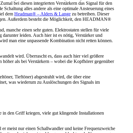
umal bei diesen integrierten Verstärkern das Signal für den
e Schaltung alles andere als eine optimale Ansteuerung eines
piel dem
Headman® – Alders & Lange
zu betreiben. Dieser
rsorgen. Außerdem besteht die Möglichkeit, den HEADMAN®
manche einen sehr guten. Elektrostaten stellen für viele
darunter leiden. Auch hier ist es nötig, Verstärker und
wird man eine unpassende Kombination nicht retten können.
ndelt wird. Überrascht es, dass auch hier viel größere
 höher als bei Verstärkern – wobei die Kopfhörer gegenüber
öner, Tieftöner) abgestrahlt wird, die über eine
dnet, was wiederum zu Auslöschungen des Signals im
den Griff kriegen, viele gut klingende Installationen
il er meist nur einen Schallwandler und keine Frequenzweiche