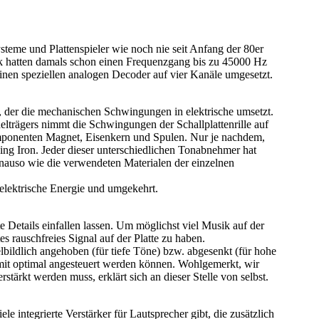
ysteme und Plattenspieler wie noch nie seit Anfang der 80er
ik hatten damals schon einen Frequenzgang bis zu 45000 Hz
en speziellen analogen Decoder auf vier Kanäle umgesetzt.
, der die mechanischen Schwingungen in elektrische umsetzt.
trägers nimmt die Schwingungen der Schallplattenrille auf
Komponenten Magnet, Eisenkern und Spulen. Nur je nachdem,
g Iron. Jeder dieser unterschiedlichen Tonabnehmer hat
Genauso wie die verwendeten Materialen der einzelnen
 elektrische Energie und umgekehrt.
te Details einfallen lassen. Um möglichst viel Musik auf der
 rauschfreies Signal auf der Platte zu haben.
lbildlich angehoben (für tiefe Töne) bzw. abgesenkt (für hohe
mit optimal angesteuert werden können. Wohlgemerkt, wir
ärkt werden muss, erklärt sich an dieser Stelle von selbst.
 integrierte Verstärker für Lautsprecher gibt, die zusätzlich