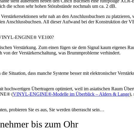
ariante steht außerdem neben den Cinch Buchsen eine fünfpolige XLR-Bu
ch die schon sehr hohen Störabstände nochmals um ca. 2 dB.
en Verstärkersektionen sehr nah an den Anschlussbuchsen zu platzieren,
ter den Anschlussbuchsen. All dieser Aufwand bei der Konstruktion der
 der VINYL-ENGINE® VE100?
onischen Verstärkung. Zum einen fügen sie dem Signal kaum eigenes Rau
 von der Verstärkerschaltung, was Brummprobleme verhindert.
 die Situation, dass manche Systeme besser mit elektronischer Verstärk
 hochwertigen Übertragern optimiert, weil im asiatischen Raum Übert
GINE® (
VINYL-ENGINE®-Modelle im Überblick – Alders & Lange
),
en, probieren Sie es aus, Sie werden überrascht sein…
bnehmer bis zum Ohr