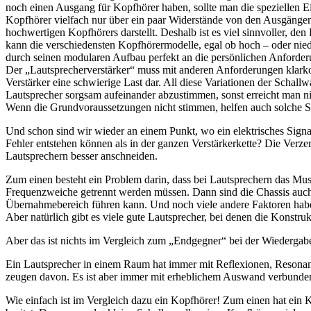
noch einen Ausgang für Kopfhörer haben, sollte man die speziellen Ei
Kopfhörer vielfach nur über ein paar Widerstände von den Ausgängen d
hochwertigen Kopfhörers darstellt. Deshalb ist es viel sinnvoller, de
kann die verschiedensten Kopfhörermodelle, egal ob hoch – oder 
durch seinen modularen Aufbau perfekt an die persönlichen Anforde
Der „Lautsprecherverstärker“ muss mit anderen Anforderungen klarko
Verstärker eine schwierige Last dar. All diese Variationen der Schall
Lautsprecher sorgsam aufeinander abzustimmen, sonst erreicht man 
Wenn die Grundvoraussetzungen nicht stimmen, helfen auch solche 
Und schon sind wir wieder an einem Punkt, wo ein elektrisches Signa
Fehler entstehen können als in der ganzen Verstärkerkette? Die Ver
Lautsprechern besser anschneiden.
Zum einen besteht ein Problem darin, dass bei Lautsprechern das Musi
Frequenzweiche getrennt werden müssen. Dann sind die Chassis auch
Übernahmebereich führen kann. Und noch viele andere Faktoren habe
Aber natürlich gibt es viele gute Lautsprecher, bei denen die Konstr
Aber das ist nichts im Vergleich zum „Endgegner“ bei der Wiederga
Ein Lautsprecher in einem Raum hat immer mit Reflexionen, Resonanz
zeugen davon. Es ist aber immer mit erheblichem Auswand verbunden 
Wie einfach ist im Vergleich dazu ein Kopfhörer! Zum einen hat ein 