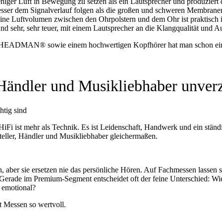
eniger Luft in Bewegung zu setzen als ein Lautsprecher und produziert
esser dem Signalverlauf folgen als die großen und schweren Membrane
 kleine Luftvolumen zwischen den Ohrpolstern und dem Ohr ist praktisc
und sehr, sehr teuer, mit einem Lautsprecher an die Klangqualität un
EADMAN® sowie einem hochwertigen Kopfhörer hat man schon eine H
ändler und Musikliebhaber unverz
tig sind
 HiFi ist mehr als Technik. Es ist Leidenschaft, Handwerk und ein stä
steller, Händler und Musikliebhaber gleichermaßen.
n, aber sie ersetzen nie das persönliche Hören. Auf Fachmessen lassen 
. Gerade im Premium‑Segment entscheidet oft der feine Unterschied: W
 emotional?
 Messen so wertvoll.