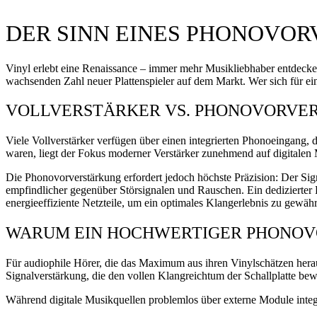
DER SINN EINES PHONOVO
Vinyl erlebt eine Renaissance – immer mehr Musikliebhaber entdecken 
wachsenden Zahl neuer Plattenspieler auf dem Markt. Wer sich für ein
VOLLVERSTÄRKER VS. PHONOVORVE
Viele Vollverstärker verfügen über einen integrierten Phonoeingang,
waren, liegt der Fokus moderner Verstärker zunehmend auf digitalen
Die Phonovorverstärkung erfordert jedoch höchste Präzision: Der Sign
empfindlicher gegenüber Störsignalen und Rauschen. Ein dedizierter P
energieeffiziente Netzteile, um ein optimales Klangerlebnis zu gewähr
WARUM EIN HOCHWERTIGER PHONOV
Für audiophile Hörer, die das Maximum aus ihren Vinylschätzen heraus
Signalverstärkung, die den vollen Klangreichtum der Schallplatte bew
Während digitale Musikquellen problemlos über externe Module integr