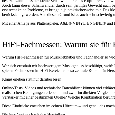
besitzt. Dann muss der kleine Schallwandler eines Kopfhörers viel w
Auch kann dieser Schallwandler durch sein geringes Gewicht auch b
erst recht keine Probleme, er bringt in ja praktischerweise mit. Das
berücksichtigt werden. Aus diesem Grund ist es auch sehr schwierig 
Mit einer Anlage aus Plattenspieler, A&L® VINYL-ENGINE® und H
HiFi-Fachmessen: Warum sie für H
Warum HiFi‑Fachmessen für Musikliebhaber und Fachhändler so wich
Wer sich ernsthaft mit hochwertigem Musikgenuss beschäftigt, weiß:
spielen Fachmessen im HiFi‑Bereich eine so zentrale Rolle – für Her
Klang erleben statt nur darüber lesen
Online‑Tests, Videos und technische Datenblätter können viel erkläre
realistischen Bedingungen erleben – und zwar im direkten Vergleich
Verstärker mit einer bestimmten Quelle? Welche Kombination berührt
Diese Eindrücke entstehen im echten Hörraum – und genau das macht
Direkter Austausch mit den Herstellern